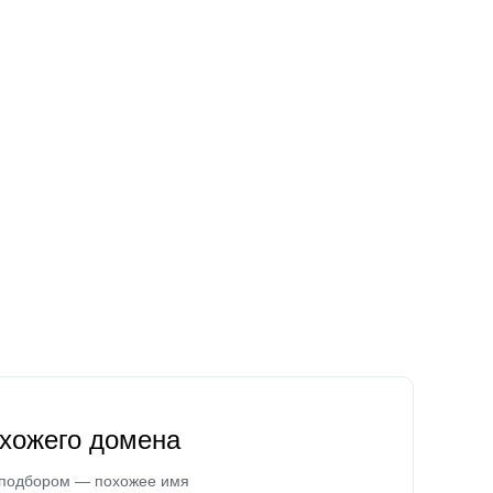
охожего домена
 подбором — похожее имя