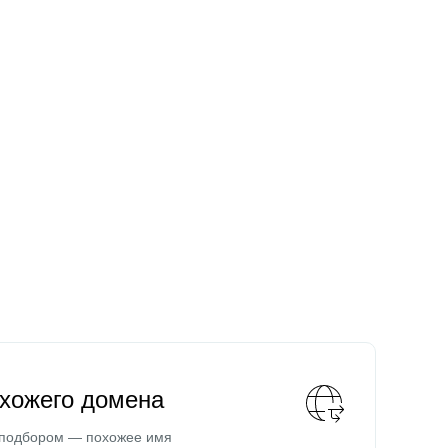
охожего домена
 подбором — похожее имя