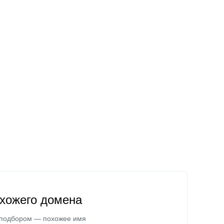
охожего домена
 подбором — похожее имя