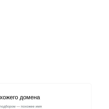
охожего домена
 подбором — похожее имя